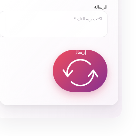
وحريصًا على تقديم محتوى يعكس صورة 
الرسالة
نقدّر مجهود فريق Mirror Media في تطوير حضورنا الرقمي، ونتمنى لهم دوام النجاح والتوفيق.
إرسال
كمال سيد
صاحب معرض A1 Auto