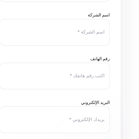
سرعة استجابتهم ومرونتهم وقدرتهم على التسليم في المواعي
وموثوقة.
اسم الشركة
نتوجه بالشكر إلى فريق Mirror Media على جهودهم المخلصة، ونتمنى لهم مزيداً من النجاح في المستقبل.
وائل السيد
رقم الهاتف
مدير العلاقات العامة، شركة الإسكندرية
للأسمدة
البريد الإلكتروني
سعدت بالتعاون مع شركة Mirror Media في إدارة صفحات السوشيال ميديا الخاصة بمعرض A1 Auto.
من بداية التعاون لمسنا احترافية واضحة في فهم طبيعة سوق
بشكل مناسب للجمهور المستهدف. كما كان الفريق ملتزمًا بالمو