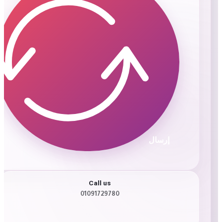
إرسال
Call us
01091729780